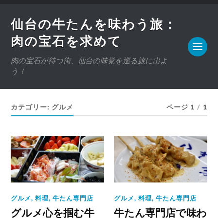
仙台の牛たんを味わう旅：
肉の宝石を求めて
肉の宝石が待つ街、仙台の味覚を巡る旅に出よ
う！
カテゴリー:
グルメ
ページ 1
/
1
グルメ
,
料理
,
牛たん専門店
グルメ
,
料理
,
牛たん専門店
グルメ心を掴む牛
牛たん専門店で味わ