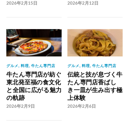
2026年2月15日
2026年2月12日
グルメ
,
料理
,
牛たん専門店
グルメ
,
料理
,
牛たん専門店
牛たん専門店が紡ぐ
伝統と技が息づく牛
東北発至福の食文化
たん専門店香ばし
と全国に広がる魅力
き一皿が生み出す極
の軌跡
上体験
2026年2月9日
2026年2月6日