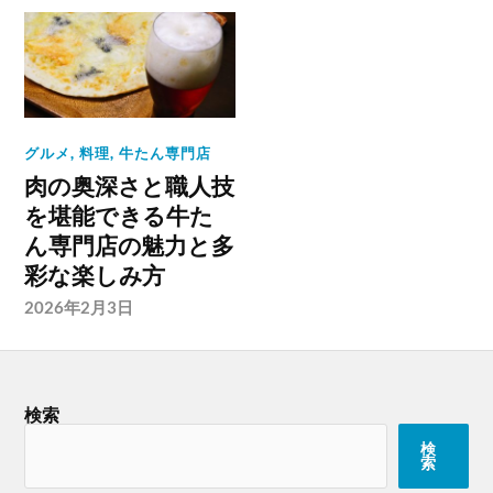
グルメ
,
料理
,
牛たん専門店
肉の奥深さと職人技
を堪能できる牛た
ん専門店の魅力と多
彩な楽しみ方
2026年2月3日
検索
検
索