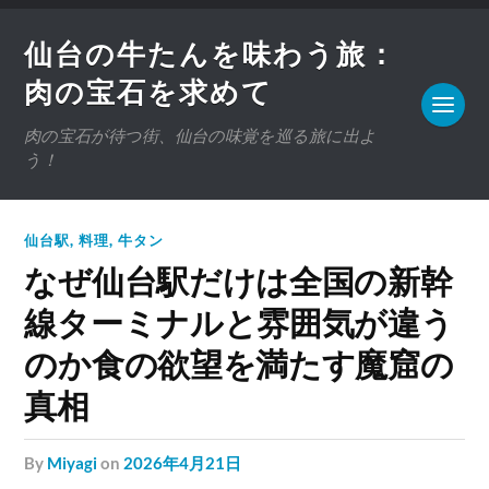
仙台の牛たんを味わう旅：
肉の宝石を求めて
肉の宝石が待つ街、仙台の味覚を巡る旅に出よ
う！
仙台駅
,
料理
,
牛タン
なぜ仙台駅だけは全国の新幹
線ターミナルと雰囲気が違う
のか食の欲望を満たす魔窟の
真相
by
Miyagi
on
2026年4月21日