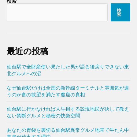
検索
検
索
最近の投稿
仙台駅で全財産使い果たした男が語る後戻りできない東
北グルメへの沼
なぜ仙台駅だけは全国の新幹線ターミナルと雰囲気が違
うのか食の欲望を満たす魔窟の真相
仙台駅に行かなければ人生損する説現地民が決して教え
ない禁断グルメと秘密の快楽空間
あなたの胃袋を裏切る仙台駅異常グルメ地帯で牛たん中
毒者が続出する理由