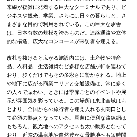
来線が複雑に発着する巨大なターミナルであり、ビ
ジネスや観光、学業、さらには日々の暮らしと、さ
まざまな目的で利用されている。この巨大な駅舎
は、日本有数の規模を誇るものだ。連絡通路や立体
的な構造、広大なコンコースが来訪者を迎える。
改札を抜けると広がる施設内には、土産物や特産
品、衣料品、生活雑貨など多様な店舗が軒を連ねて
おり、歩くだけでもその多彩さに驚かされる。地上
や地下に広がる商業エリアと交通設備は、常に多く
の人々で賑わい、ときには季節ごとのイベントや展
示が雰囲気を彩っている。この場所は東北全域はも
とより、全国からの旅行者を迎え入れる玄関口とし
て必須の拠点となっている。周遊に便利な路線網は
もちろん、観光地へのアクセスも太い動脈となって
おり、近隣の温泉地や自然豊かな景勝地へも短時間