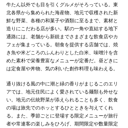
牛たん以外でも目を引くグルメがそろっている。東
北各県から集められた海産物、地元で収穫された新
鮮な野菜、各種の和菓子や酒類に至るまで、素材と
造りにこだわる店が多い。駅の一角や直結する地下
通路には、老舗から新鋭までさまざまな飲食店やカ
フェが集まっている。朝食を提供する店舗では、焼
き魚や米どころのふんわりとした白米、味噌汁を含
めた素朴で栄養豊富なメニューが定番だ。昼どきに
は定食屋や丼物、気の利いた創作料理も味わえる。
通り抜ける風の中に潮と緑の香りがまじるこのエリ
アでは、地元住民によく愛されている麺類も外せな
い。地元の伝統野菜が添えられることも多く、飲食
の場は旅先でのホッとするひとときを与えてくれ
る。また、季節ごとに登場する限定メニューが旅行
者や常連客の楽しみをひろげ、期間限定や数量限定