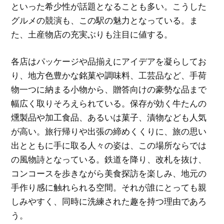
といった希少性が話題となることも多い。こうした
グルメの競演も、この駅の魅力となっている。ま
た、土産物店の充実ぶりも注目に値する。
各店はパッケージや品揃えにアイデアを凝らしてお
り、地方色豊かな銘菓や調味料、工芸品など、手荷
物一つに納まる小物から、贈答向けの豪勢な品まで
幅広く取りそろえられている。保存が効く牛たんの
燻製品や加工食品、あるいは菓子、漬物なども人気
が高い。旅行帰りや出張の締めくくりに、旅の思い
出とともに手に取る人々の姿は、この場所ならでは
の風物詩となっている。鉄道を降り、改札を抜け、
コンコースを歩きながら美食探訪を楽しみ、地元の
手作り感に触れられる空間。それが誰にとっても親
しみやすく、同時に洗練された趣を持つ理由であろ
う。