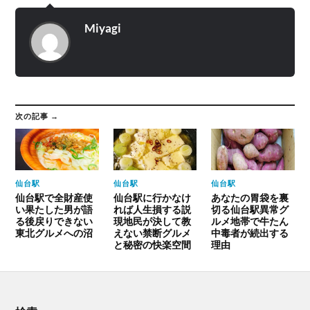
Miyagi
次の記事 →
仙台駅
仙台駅
仙台駅
仙台駅で全財産使
仙台駅に行かなけ
あなたの胃袋を裏
い果たした男が語
れば人生損する説
切る仙台駅異常グ
る後戻りできない
現地民が決して教
ルメ地帯で牛たん
東北グルメへの沼
えない禁断グルメ
中毒者が続出する
と秘密の快楽空間
理由