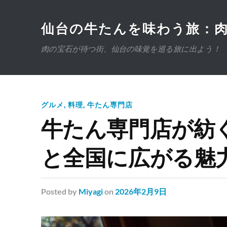
仙台の牛たんを味わう旅：
肉の宝石が待つ街、仙台の味覚を巡る旅に出よう！
グルメ
,
料理
,
牛たん専門店
牛たん専門店が紡
と全国に広がる魅
Posted
by
Miyagi
on
2026年2月9日