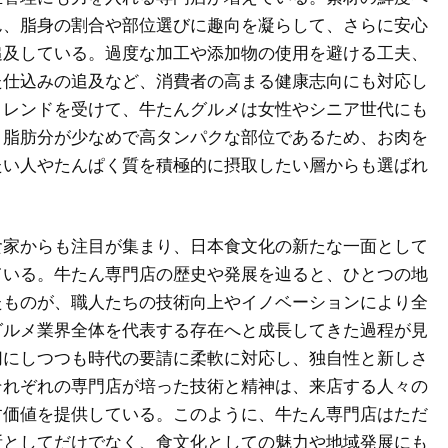
ん、脂身の割合や部位選びに趣向を凝らして、さらに安心
追及している。過度な加工や添加物の使用を避ける工夫、
た仕込みの追及など、消費者の高まる健康志向にも対応し
トレンドを受けて、牛たんグルメは女性やシニア世代にも
。脂肪分が少なめで高タンパクな部位であるため、お肉を
たい人やたんぱく質を積極的に摂取したい層からも選ばれ
食家からも注目が集まり、日本食文化の新たな一面として
ている。牛たん専門店の歴史や発展を辿ると、ひとつの地
たものが、職人たちの技術向上やイノベーションにより全
グルメ業界全体を代表する存在へと成長してきた過程が見
切にしつつも時代の要請に柔軟に対応し、独自性と新しさ
それぞれの専門店が培った技術と精神は、来店する人々の
す価値を提供している。このように、牛たん専門店はただ
所としてだけでなく、食文化としての魅力や地域発展にも