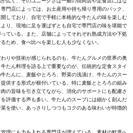
幅が広く、そのユニークさは一般の焼肉店や定食店にはな
。専門店によっては、お土産用や持ち帰り専用のパック、
展開しており、自宅で手軽に本格的な牛たんの味を楽しむ
により、現地に足を運ばずとも自宅で専門店の味を堪能で
がっている。また、店舗によってそれぞれ熟成方法や下処
なるため、食べ比べを楽しむ人も少なくない。
だわりや技術が感じられるのも、牛たんグルメの世界の奥
。牛たん料理を語る上で重要なのが、伝統的な定食スタイ
の牛たんに、麦飯やとろろ、野菜の浅漬け、牛たんのスー
て提供する形式が根付いている。特に麦飯ととろろの組み
お肉の旨味を引き立てながら、消化のサポートにも配慮さ
さを評価する声も多い。牛たんのスープには細かく刻んだ
野菜を使い、あっさりしつつもコクのある味わいが特徴的
生管理にも力を入れる専門店が増えている。素材の鮮度へ