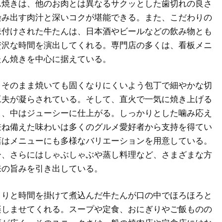
ん焼きは、他のお肉とは異なるサクッとした歯切れの良さ
染み出す肉汁と深いコクが堪能できる。また、こだわりの
味付けされた牛たんは、日本酒やビールなどの飲み物とも
贅沢な時間を演出してくれる。専門店の多くは、看板メニ
たん焼きを中心に据えている。
、そのまま焼いても固くなりにくいよう包丁で細やかな切
工夫が凝らされている。そして、直火で一気に焼き上げる
く、中はジューシーに仕上がる。しっかりとした噛み応え
兼ね備えた味わいは多くのグルメ愛好者から支持を得てい
店はメニューにも多様なバリエーションを用意している。
ー、さらにはしゃぶしゃぶや蒸し料理など、さまざまな方
来の旨みを引き出している。
くりと時間を掛けて煮込んだ牛たんが口の中でほろほろと
楽しませてくれる。スープや定食、おにぎりやご飯ものの