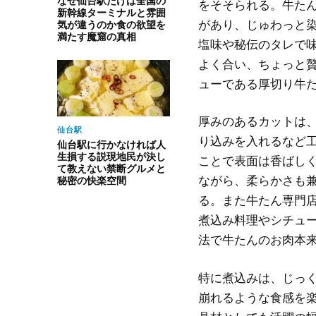
なぜ仙台駅だけは全国の
をそそられる。牛た
新幹線ターミナルと雰囲
があり、じゅわっと
気が違うのか食の欲望を
満たす魔窟の真相
塩味や秘伝のタレで
よく合い、ちょっと
ューである厚切り牛
厚みのあるカットは
仙台駅
り込みを入れるなど
仙台駅に行かなければ人
生損する説現地民が決し
ことで表面は香ばし
て教えない禁断グルメと
ながら、柔らかさも
秘密の快楽空間
る。また牛たん専門
煮込み料理やシチュ
法で牛たんのお肉本
特に煮込みは、じっ
崩れるような食感を