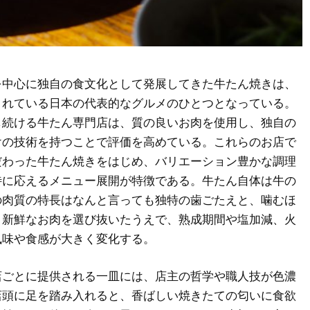
を中心に独自の食文化として発展してきた牛たん焼きは、
まれている日本の代表的なグルメのひとつとなっている。
し続ける牛たん専門店は、質の良いお肉を使用し、独自の
けの技術を持つことで評価を高めている。これらのお店で
だわった牛たん焼きをはじめ、バリエーション豊かな調理
待に応えるメニュー展開が特徴である。牛たん自体は牛の
の肉質の特長はなんと言っても独特の歯ごたえと、噛むほ
。新鮮なお肉を選び抜いたうえで、熟成期間や塩加減、火
風味や食感が大きく変化する。
店ごとに提供される一皿には、店主の哲学や職人技が色濃
店頭に足を踏み入れると、香ばしい焼きたての匂いに食欲