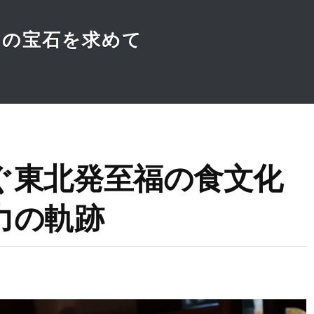
肉の宝石を求めて
ぐ東北発至福の食文化
力の軌跡