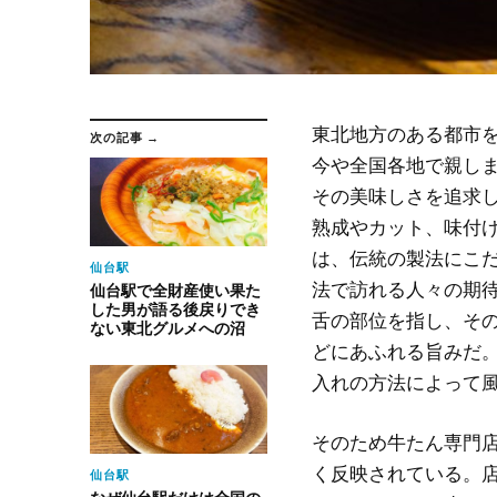
東北地方のある都市
次の記事 →
今や全国各地で親し
その美味しさを追求
熟成やカット、味付
は、伝統の製法にこ
仙台駅
法で訪れる人々の期
仙台駅で全財産使い果た
した男が語る後戻りでき
舌の部位を指し、そ
ない東北グルメへの沼
どにあふれる旨みだ
入れの方法によって
そのため牛たん専門
く反映されている。
仙台駅