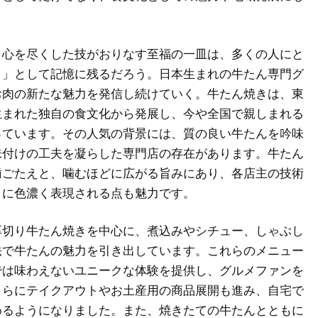
と心を尽くした技がおりなす至福の一皿は、多くの人にと
う」として記憶に残るだろう。日本生まれの牛たん専門グ
お肉の新たな魅力を発信し続けていく。牛たん焼きは、東
生まれた独自の食文化から発展し、今や全国で親しまれる
っています。その人気の背景には、質の良い牛たんを吟味
味付けの工夫を凝らした専門店の存在があります。牛たん
歯ごたえと、噛むほどに広がる旨みにあり、各店主の技術
とに色濃く表現される点も魅力です。
厚切り牛たん焼きを中心に、煮込みやシチュー、しゃぶし
法で牛たんの魅力を引き出しています。これらのメニュー
では味わえないユニークな体験を提供し、グルメファンを
さらにテイクアウトやお土産用の商品展開も進み、自宅で
めるようになりました。また、焼きたての牛たんとともに