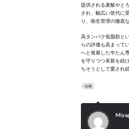
提供される麦飯やと
され、幅広い世代に
り、衛生管理の徹底
高タンパク低脂肪と
らの評価も高まって
へと発展した牛たん
を守りつつ革新を続
ちそうとして愛され
お肉
Miyag