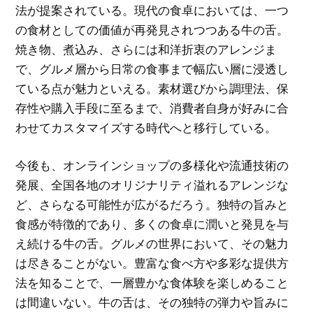
法が提案されている。現代の食卓においては、一つ
の食材としての価値が再発見されつつある牛の舌。
焼き物、煮込み、さらには和洋折衷のアレンジま
で、グルメ層から日常の食事まで幅広い層に浸透し
ている点が魅力といえる。素材選びから調理法、保
存性や購入手段に至るまで、消費者自身が好みに合
わせてカスタマイズする時代へと移行している。
今後も、オンラインショップの多様化や流通技術の
発展、全国各地のオリジナリティ溢れるアレンジな
ど、さらなる可能性が広がるだろう。独特の旨みと
食感が特徴的であり、多くの食卓に潤いと発見を与
え続ける牛の舌。グルメの世界において、その魅力
は尽きることがない。豊富な食べ方や多彩な提供方
法を知ることで、一層豊かな食体験を楽しめること
は間違いない。牛の舌は、その独特の弾力や旨みに