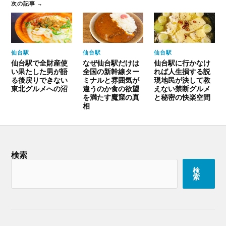
次の記事 →
仙台駅
仙台駅
仙台駅
仙台駅で全財産使
なぜ仙台駅だけは
仙台駅に行かなけ
い果たした男が語
全国の新幹線ター
れば人生損する説
る後戻りできない
ミナルと雰囲気が
現地民が決して教
東北グルメへの沼
違うのか食の欲望
えない禁断グルメ
を満たす魔窟の真
と秘密の快楽空間
相
検索
検
索