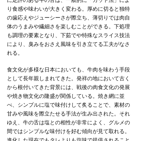
り食感や味わいが大きく変わる。厚めに切ると独特
の歯応えやジューシーさが際立ち、薄切りでは肉自
体のうまみや繊細さを楽しむことができる。下処理
も調理の要素となり、下茹でや特殊なスライス技法
により、臭みをおさえ風味を引き立てる工夫がなさ
れる。
食文化が多様な日本においても、牛肉を味わう手段
として長年親しまれてきた。発祥の地において古く
から根付いてきた背景には、戦後の肉食文化の発展
や焼き物文化の隆盛が関係している。焼き網に並
べ、シンプルに塩で味付けして炙ることで、素材の
甘みや風味を際立たせる手法が生み出された。それ
ゆえ、牛の舌は塩との相性が非常によく、グルメの
間ではシンプルな味付けを好む傾向が見て取れる。
進化した現在でもタレよりも塩味で提供されること