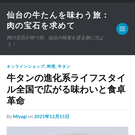
仙台の牛たんを味わう旅：
肉の宝石を求めて
肉の宝石が待つ街、仙台の味覚を巡る旅に出よ
う！
オンラインショップ
,
料理
,
牛タン
牛タンの進化系ライフスタイ
ル全国で広がる味わいと食卓
革命
by
Miyagi
on
2025年12月15日